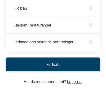
HR & lön
Kläppen Restauranger
Ledande och styrande befattningar
Logi -reception, bokning, grupp, städ,
fastighet, vaktmästeri och ägarservice
Fortsätt
Marknad
Har du redan connectat?
Logga in
.
Sport - skidskola, lift, event,
barnkoncept & aktiviteter-