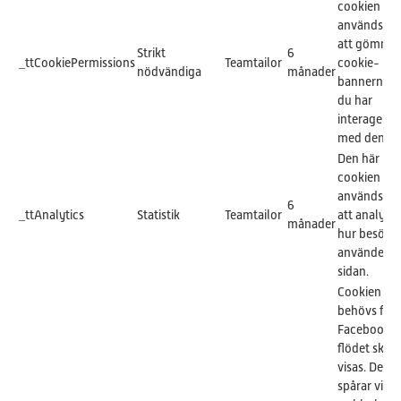
cookien
används för
att gömma
Strikt
6
_ttCookiePermissions
Teamtailor
cookie-
nödvändiga
månader
bannern nä
du har
interagerat
med den.
Den här
cookien
används för
6
_ttAnalytics
Statistik
Teamtailor
att analyse
månader
hur besöka
använder
sidan.
Cookien
behövs för 
Facebook-
flödet ska
visas. Den
spårar vilka