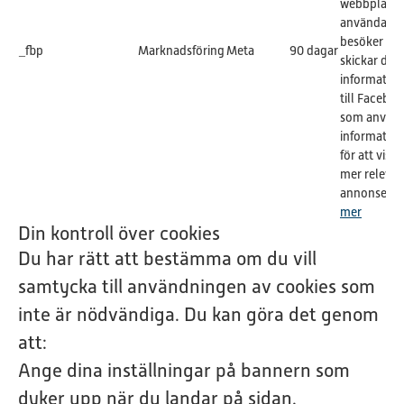
webbplatse
användare
besöker oc
_fbp
Marknadsföring
Meta
90 dagar
skickar den
informatio
till Faceboo
som använ
informatio
för att visa
mer releva
annonser.
L
mer
Din kontroll över cookies
Du har rätt att bestämma om du vill
samtycka till användningen av cookies som
inte är nödvändiga. Du kan göra det genom
att:
Ange dina inställningar på bannern som
dyker upp när du landar på sidan.