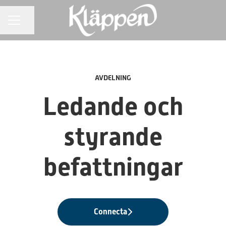
Dela sidan
KARRIÄRMENY
AVDELNING
Ledande och
styrande
befattningar
Connecta